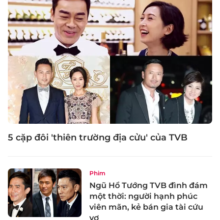
5 cặp đôi 'thiên trường địa cửu' của TVB
Phim
Ngũ Hổ Tướng TVB đình đám
một thời: người hạnh phúc
viên mãn, kẻ bán gia tài cứu
vợ