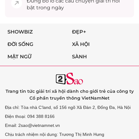
Đừng bỏ lỡ các câu chuyện
giải trí
nổi
bật trong ngày
SHOWBIZ
ĐẸP+
ĐỜI SỐNG
XÃ HỘI
MẬT NGỮ
SÀNH
Trang tin tức giải trí xã hội dành cho giới trẻ của công ty
Cổ phần truyền thông VietNamNet
Địa chỉ: Tòa nhà C’land, số 156 ngõ Xã Đàn 2, Đống Đa, Hà Nội
Điện thoại: 094 388 8166
Email: 2sao@vietnamnet.vn
Chịu trách nhiệm nội dung: Trương Thị Minh Hưng