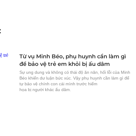
c
Từ vụ Minh Béo, phụ huynh cần làm gì
để bảo vệ trẻ em khỏi bị ấu dâm
Sự ung dung và không có thái độ ăn năn, hối lỗi của Minh
Béo khiến dư luận bức xúc. Vậy phụ huynh cần làm gì để
tự bảo vệ chính con cái mình trước hiểm
họa bị người khác ấu dâ​​​​​​​m.