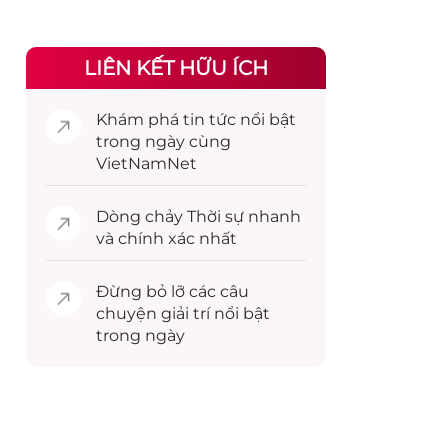
LIÊN KẾT HỮU ÍCH
Khám phá
tin tức
nổi bật
trong ngày cùng
VietNamNet
Dòng chảy
Thời sự
nhanh
và chính xác nhất
Đừng bỏ lỡ các câu
chuyện
giải trí
nổi bật
trong ngày