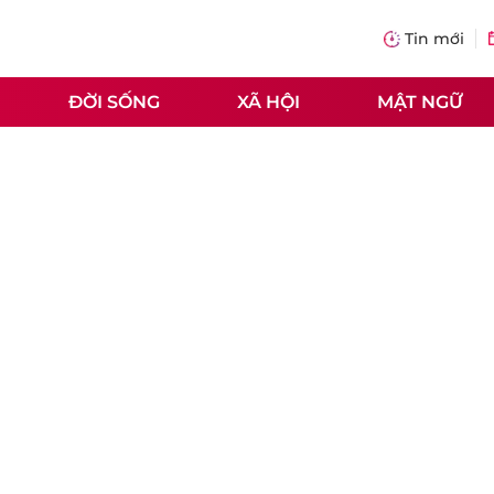
Tin mới
ĐỜI SỐNG
XÃ HỘI
MẬT NGỮ