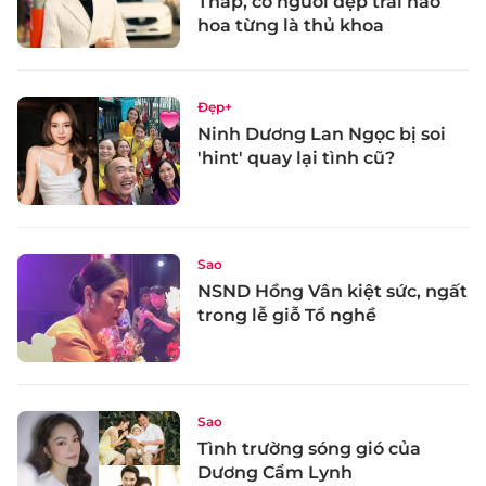
Tháp, có người đẹp trai hào
hoa từng là thủ khoa
Đẹp+
Ninh Dương Lan Ngọc bị soi
'hint' quay lại tình cũ?
Sao
NSND Hồng Vân kiệt sức, ngất
trong lễ giỗ Tổ nghề
Sao
Tình trường sóng gió của
Dương Cẩm Lynh