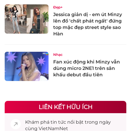
Đẹp+
Jessica giản dị - em út Minzy
lên đồ 'chất phát ngất' đứng
top mặc đẹp street style sao
Hàn
Nhạc
Fan xúc động khi Minzy vẫn
dùng micro 2NE1 trên sân
khấu debut đầu tiên
LIÊN KẾT HỮU ÍCH
Khám phá
tin tức
nổi bật trong ngày
cùng VietNamNet