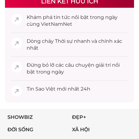
LIÊN KẾT HỮU ÍCH
Khám phá
tin tức
nổi bật trong ngày
cùng VietNamNet
Dòng chảy
Thời sự
nhanh và chính xác
nhất
Đừng bỏ lỡ các câu chuyện
giải trí
nổi
bật trong ngày
Tin
Sao Việt
mới nhất 24h
SHOWBIZ
ĐẸP+
ĐỜI SỐNG
XÃ HỘI