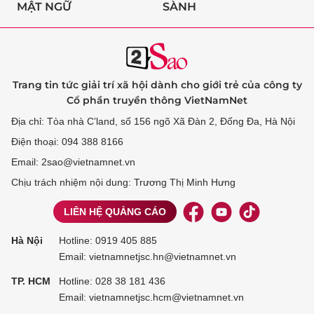
MẬT NGỮ
SÀNH
Trang tin tức giải trí xã hội dành cho giới trẻ của công ty
Cổ phần truyền thông VietNamNet
Địa chỉ: Tòa nhà C’land, số 156 ngõ Xã Đàn 2, Đống Đa, Hà Nội
Điện thoại: 094 388 8166
Email: 2sao@vietnamnet.vn
Chịu trách nhiệm nội dung: Trương Thị Minh Hưng
LIÊN HỆ QUẢNG CÁO
Hà Nội
Hotline:
0919 405 885
Email: vietnamnetjsc.hn@vietnamnet.vn
TP. HCM
Hotline:
028 38 181 436
Email: vietnamnetjsc.hcm@vietnamnet.vn