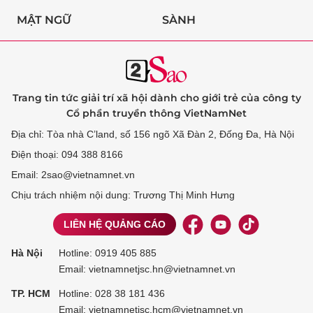
MẬT NGỮ
SÀNH
Trang tin tức giải trí xã hội dành cho giới trẻ của công ty
Cổ phần truyền thông VietNamNet
Địa chỉ: Tòa nhà C’land, số 156 ngõ Xã Đàn 2, Đống Đa, Hà Nội
Điện thoại: 094 388 8166
Email: 2sao@vietnamnet.vn
Chịu trách nhiệm nội dung: Trương Thị Minh Hưng
LIÊN HỆ QUẢNG CÁO
Hà Nội
Hotline:
0919 405 885
Email: vietnamnetjsc.hn@vietnamnet.vn
TP. HCM
Hotline:
028 38 181 436
Email: vietnamnetjsc.hcm@vietnamnet.vn