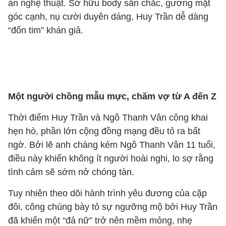
án nghệ thuật. Sở hữu body săn chắc, gương mặt
góc cạnh, nụ cười duyên dáng, Huy Trần dễ dàng
“đốn tim” khán giả.
Một người chồng mẫu mực, chăm vợ từ A đến Z
Thời điểm Huy Trần và Ngô Thanh Vân công khai
hẹn hò, phần lớn cộng đồng mạng đều tỏ ra bất
ngờ. Bởi lẽ anh chàng kém Ngô Thanh Vân 11 tuổi,
điều này khiến không ít người hoài nghi, lo sợ rằng
tình cảm sẽ sớm nở chóng tàn.
Tuy nhiên theo dõi hành trình yêu đương của cặp
đôi, công chúng bày tỏ sự ngưỡng mộ bởi Huy Trần
đã khiến một “đả nữ” trở nên mềm mỏng, nhẹ