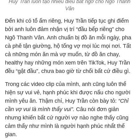
Huy Trần luôn tạo nhiều điều bất ngờ cho Ngô Thanh
Vân
Đến khi có tổ ấm riêng, Huy Trần tiếp tục ghi điểm
bởi anh luôn đảm nhận vị trí “đầu bếp riêng” cho
Ngô Thanh Vân. Anh chuẩn bị đồ ăn mỗi ngày, pha
cà phê tận giường, hộ tống vợ mọi lúc mọi nơi. Tất
cả những món ăn mà vợ muốn, từ đồ ăn chay,
healthy hay những món xem trên TikTok, Huy Trần
đều “gật đầu”, chưa bao giờ từ chối bất cứ điều gì.
Trong các video clip của mình, anh cũng luôn thể
hiện sự vui vẻ, hạnh phúc khi được nấu cho người
mình yêu ăn. Thậm chí, Huy Trần còn bày tỏ:
“Chỉ
cần vợ vui là mình thấy vui”.
Câu nói đơn giản
nhưng khiến bất cứ người vợ nào nghe thấy cũng
cảm thấy như mình là người hạnh phúc nhất thế
gian.