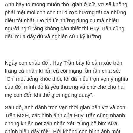
Anh bày tỏ mong muốn thời gian ở cữ, vợ sẽ không
phải mệt mỏi còn con thì được hưởng tất cả những
điều tốt nhất. Do đó từ những dụng cụ mà nhiều
người nghĩ rằng không cần thiết thì Huy Trần cũng
đều mua đầy đủ và nghiên cứu kỹ lưỡng.
Ngày con chào đời, Huy Trần bày tỏ cảm xúc trên
trang cá nhân khiến cả cõi mạng rần rần chia sẻ:
“
Chỉ một tiếng khóc thôi, tôi đã hiểu trọn vẹn ý nghĩa
của đời mình đó là yêu thương và chở che cho hai
mẹ con đến khi thế giới ngừng quay”.
Sau đó, anh dành trọn vẹn thời gian bên vợ và con.
Trên MXH, các hình ảnh của Huy Trần cũng nhanh
chóng khiến netizen nhận xét: “Ông bố bỉm sữa
chính hiệu đây rồi!”. Bởi không còn hình ảnh một