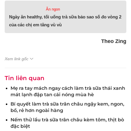
Ăn ngon
Ngày ăn healthy, tối uống trà sữa bảo sao số đo vòng 2
của các chị em tăng vù vù
Theo Zing
Xem link gốc
Tin liên quan
Mẹ ra tay mách ngay cách làm trà sữa thái xanh
mát lạnh đập tan cái nóng mùa hè
Bí quyết làm trà sữa trân châu ngậy kem, ngon,
bổ, rẻ hơn ngoài hàng
Nếm thử lẩu trà sữa trân châu kèm tôm, thịt bò
đặc biệt