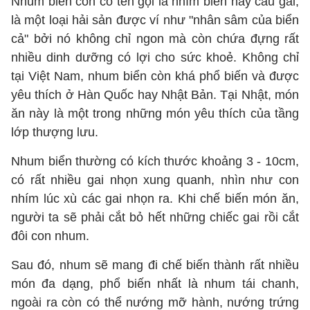
Nhum biển còn có tên gọi là nhím biển hay cầu gai,
là một loại hải sản được ví như "nhân sâm của biển
cả" bởi nó không chỉ ngon mà còn chứa đựng rất
nhiều dinh dưỡng có lợi cho sức khoẻ. Không chỉ
tại Việt Nam, nhum biển còn khá phổ biến và được
yêu thích ở Hàn Quốc hay Nhật Bản. Tại Nhật, món
ăn này là một trong những món yêu thích của tầng
lớp thượng lưu.
Nhum biển thường có kích thước khoảng 3 - 10cm,
có rất nhiều gai nhọn xung quanh, nhìn như con
nhím lúc xù các gai nhọn ra. Khi chế biến món ăn,
người ta sẽ phải cắt bỏ hết những chiếc gai rồi cắt
đôi con nhum.
Sau đó, nhum sẽ mang đi chế biến thành rất nhiều
món đa dạng, phổ biến nhất là nhum tái chanh,
ngoài ra còn có thể nướng mỡ hành, nướng trứng