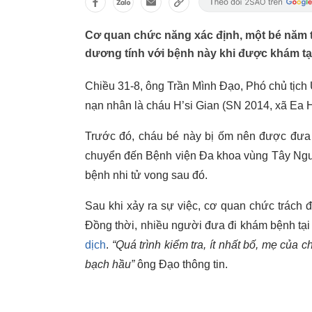
Cơ quan chức năng xác định, một bé năm t
dương tính với bệnh này khi được khám tại
Chiều 31-8, ông Trần Mình Đạo, Phó chủ tịch
nạn nhân là cháu H’si Gian (SN 2014, xã Ea H
Trước đó, cháu bé này bị ốm nên được đưa 
chuyển đến Bệnh viện Đa khoa vùng Tây Nguy
bệnh nhi tử vong sau đó.
Sau khi xảy ra sự việc, cơ quan chức trách đ
Đồng thời, nhiều người đưa đi khám bệnh tạ
dịch
.
“Quá trình kiểm tra, ít nhất bố, mẹ của
bạch hầu”
ông Đạo thông tin.