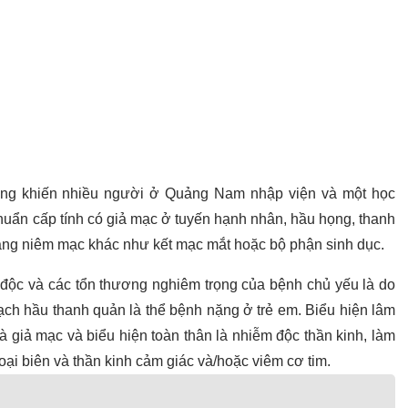
ũng khiến nhiều người ở Quảng Nam nhập viện và một học
huẩn cấp tính có giả mạc ở tuyến hạnh nhân, hầu họng, thanh
màng niêm mạc khác như kết mạc mắt hoặc bộ phận sinh dục.
độc và các tổn thương nghiêm trọng của bệnh chủ yếu là do
ạch hầu thanh quản là thể bệnh nặng ở trẻ em. Biểu hiện lâm
à giả mạc và biểu hiện toàn thân là nhiễm độc thần kinh, làm
goại biên và thần kinh cảm giác và/hoặc viêm cơ tim.