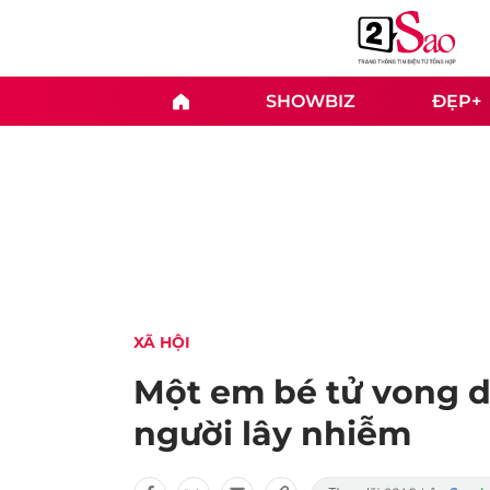
SHOWBIZ
ĐẸP+
XÃ HỘI
Một em bé tử vong d
người lây nhiễm