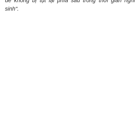
để không bị tụt lại phía sau trong thời gian nghỉ
sinh".