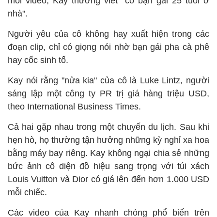
mỗi video, Kay thường viết "cô bạn gái 25 tuổi ở
nhà".
Người yêu của cô không hay xuất hiện trong các
đoạn clip, chỉ có giọng nói nhờ bạn gái pha cà phê
hay cốc sinh tố.
Kay nói rằng "nửa kia" của cô là Luke Lintz, người
sáng lập một công ty PR trị giá hàng triệu USD,
theo International Business Times.
Cả hai gặp nhau trong một chuyến du lịch. Sau khi
hẹn hò, họ thường tận hưởng những kỳ nghỉ xa hoa
bằng máy bay riêng. Kay không ngại chia sẻ những
bức ảnh cô diện đồ hiệu sang trọng với túi xách
Louis Vuitton và Dior có giá lên đến hơn 1.000 USD
mỗi chiếc.
Các video của Kay nhanh chóng phổ biến trên