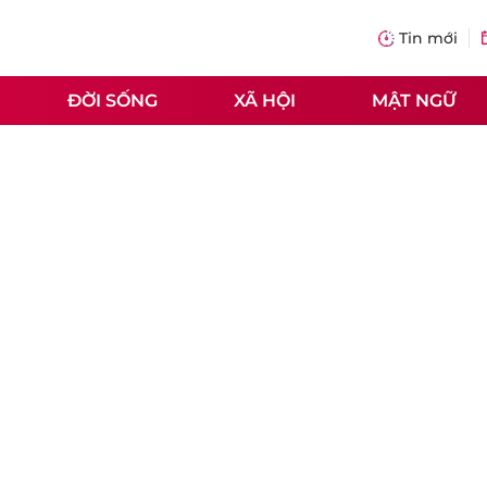
Tin mới
ĐỜI SỐNG
XÃ HỘI
MẬT NGỮ