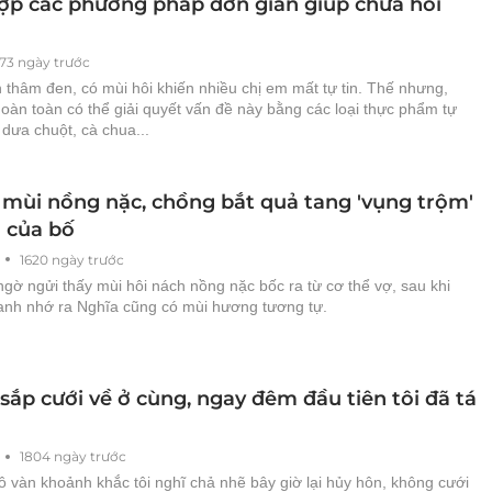
ợp các phương pháp đơn giản giúp chữa hôi
473 ngày trước
thâm đen, có mùi hôi khiến nhiều chị em mất tự tin. Thế nhưng,
oàn toàn có thể giải quyết vấn đề này bằng các loại thực phẩm tự
dưa chuột, cà chua...
 mùi nồng nặc, chồng bắt quả tang 'vụng trộm'
n của bố
1620 ngày trước
gờ ngửi thấy mùi hôi nách nồng nặc bốc ra từ cơ thể vợ, sau khi
 anh nhớ ra Nghĩa cũng có mùi hương tương tự.
sắp cưới về ở cùng, ngay đêm đầu tiên tôi đã tá
1804 ngày trước
 vàn khoảnh khắc tôi nghĩ chả nhẽ bây giờ lại hủy hôn, không cưới