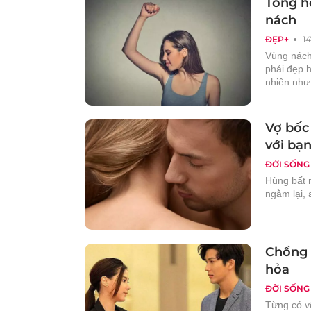
Tổng h
nách
ĐẸP+
1
Vùng nách 
phái đẹp h
nhiên như 
Vợ bốc
với bạ
ĐỜI SỐNG
Hùng bất n
ngẫm lại,
Chồng 
hỏa
ĐỜI SỐNG
Từng có vô