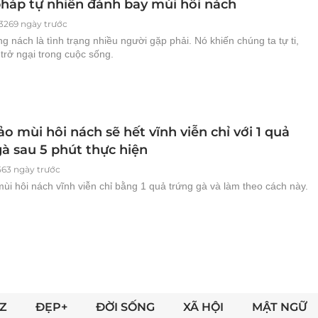
 pháp tự nhiên đánh bay mùi hôi nách
3269 ngày trước
g nách là tình trạng nhiều người gặp phải. Nó khiến chúng ta tự ti,
trở ngại trong cuộc sống.
 mùi hôi nách sẽ hết vĩnh viễn chỉ với 1 quả
gà sau 5 phút thực hiện
563 ngày trước
ùi hôi nách vĩnh viễn chỉ bằng 1 quả trứng gà và làm theo cách này.
Z
ĐẸP+
ĐỜI SỐNG
XÃ HỘI
MẬT NGỮ