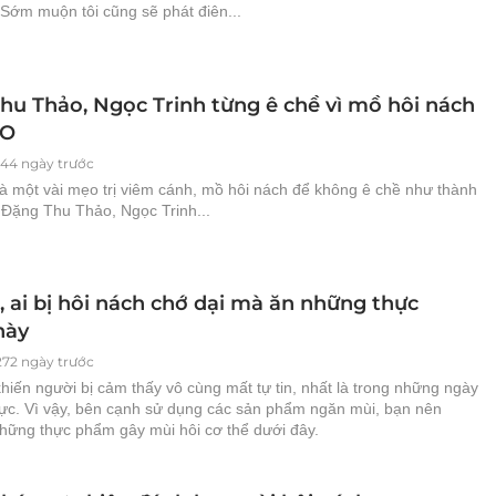
. Sớm muộn tôi cũng sẽ phát điên...
hu Thảo, Ngọc Trinh từng ê chề vì mồ hôi nách
XO
844 ngày trước
là một vài mẹo trị viêm cánh, mồ hôi nách để không ê chề như thành
 Đặng Thu Thảo, Ngọc Trinh...
, ai bị hôi nách chớ dại mà ăn những thực
này
272 ngày trước
hiến người bị cảm thấy vô cùng mất tự tin, nhất là trong những ngày
ực. Vì vậy, bên cạnh sử dụng các sản phẩm ngăn mùi, bạn nên
những thực phẩm gây mùi hôi cơ thể dưới đây.