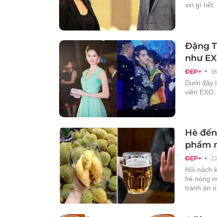
xin gì hết
Đặng T
như E
ĐẸP+
1
Dưới đây 
viên EXO,
Hè đến
phẩm 
ĐẸP+
2
Hôi nách k
hè nóng n
tránh ăn 