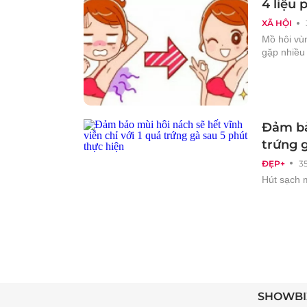
4 liệu
XÃ HỘI
Mồ hôi vùn
gặp nhiều 
Đảm bảo
trứng 
ĐẸP+
3
Hút sạch m
SHOWBI