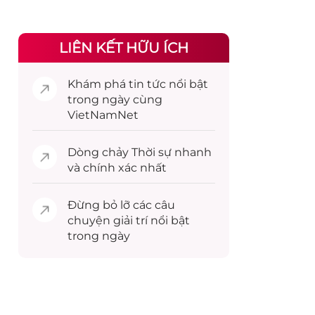
LIÊN KẾT HỮU ÍCH
Khám phá
tin tức
nổi bật
trong ngày cùng
VietNamNet
Dòng chảy
Thời sự
nhanh
và chính xác nhất
Đừng bỏ lỡ các câu
chuyện
giải trí
nổi bật
trong ngày