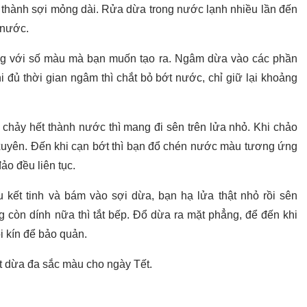
 thành sợi mỏng dài. Rửa dừa trong nước lạnh nhiều lần đến
 nước.
g với số màu mà bạn muốn tạo ra. Ngâm dừa vào các phần
 đủ thời gian ngâm thì chắt bỏ bớt nước, chỉ giữ lại khoảng
hảy hết thành nước thì mang đi sên trên lửa nhỏ. Khi chảo
uyên. Đến khi cạn bớt thì bạn đổ chén nước màu tương ứng
ảo đều liên tục.
kết tinh và bám vào sợi dừa, bạn hạ lửa thật nhỏ rồi sên
g còn dính nữa thì tắt bếp. Đổ dừa ra mặt phẳng, để đến khi
i kín để bảo quản.
t dừa đa sắc màu cho ngày Tết.