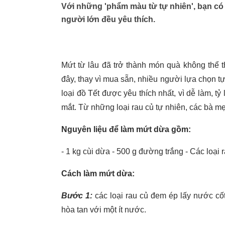
Với những 'phẩm màu từ tự nhiên', bạn có 
người lớn đều yêu thích.
Mứt từ lâu đã trở thành món quà không thể th
đây, thay vì mua sẵn, nhiều người lựa chọn tự
loại đồ Tết được yêu thích nhất, vì dễ làm, t
mắt. Từ những loại rau củ tự nhiên, các bà m
Nguyên liệu để làm mứt dừa gồm:
- 1 kg cùi dừa - 500 g đường trắng - Các loại 
Cách làm mứt dừa:
Bước 1:
các loại rau củ đem ép lấy nước cốt
hòa tan với một ít nước.