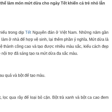
thể làm món mứt dừa cho ngày Tết khiến cả trẻ nhỏ lẫn
iếu trong dịp
Tết
Nguyên đán ở Việt Nam. Những năm gần
 làm ở nhà để hợp vệ sinh, lại thêm phần ý nghĩa. Mứt dừa là
ỷ lệ thành công cao và tạo được nhiều màu sắc, kiểu cách đẹp
ẹ nội trợ đã sáng tạo ra mứt dừa đa sắc màu.
rau quả và bột để tạo màu.
, lọc qua rây để loại bỏ cặn. Bột trà xanh và bột ca cao đem