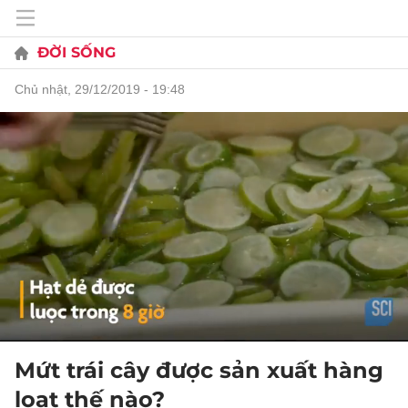
ĐỜI SỐNG
chủ nhật, 29/12/2019 - 19:48
Mứt trái cây được sản xuất hàng
loạt thế nào?