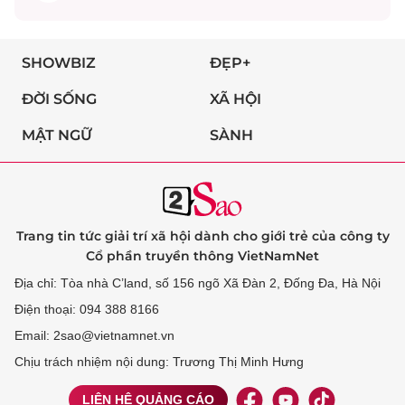
SHOWBIZ
ĐẸP+
ĐỜI SỐNG
XÃ HỘI
MẬT NGỮ
SÀNH
Trang tin tức giải trí xã hội dành cho giới trẻ của công ty
Cổ phần truyền thông VietNamNet
Địa chỉ: Tòa nhà C’land, số 156 ngõ Xã Đàn 2, Đống Đa, Hà Nội
Điện thoại: 094 388 8166
Email: 2sao@vietnamnet.vn
Chịu trách nhiệm nội dung: Trương Thị Minh Hưng
LIÊN HỆ QUẢNG CÁO