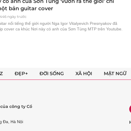
 có anh của Sơn Tùng 'vươn ra thế giới' chỉ
ột bản guitar cover
446 ngày trước
itar nổi tiếng thế giới người Nga Igor Vitalyevich Presnyakov đã
clip cover ca khúc Nơi này có anh của Sơn Tùng MTP trên Youtube.
Z
ĐẸP+
ĐỜI SỐNG
XÃ HỘI
MẬT NGỮ
ẻ của công ty Cổ
g Đa, Hà Nội