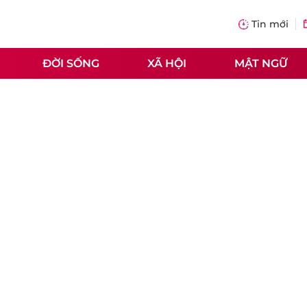
Tin mới
ĐỜI SỐNG
XÃ HỘI
MẬT NGỮ