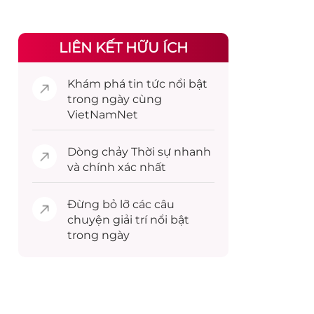
LIÊN KẾT HỮU ÍCH
Khám phá
tin tức
nổi bật
trong ngày cùng
VietNamNet
Dòng chảy
Thời sự
nhanh
và chính xác nhất
Đừng bỏ lỡ các câu
chuyện
giải trí
nổi bật
trong ngày