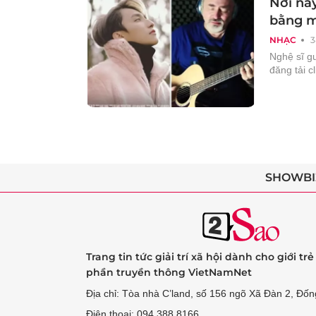
Nơi này
bằng m
NHẠC
3
Nghệ sĩ gu
đăng tải 
SHOWBI
Trang tin tức giải trí xã hội dành cho giới tr
phần truyền thông VietNamNet
Địa chỉ: Tòa nhà C’land, số 156 ngõ Xã Đàn 2, Đốn
Điện thoại: 094 388 8166