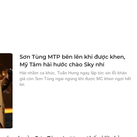
Sơn Tùng MTP bẽn lẽn khi được khen,
Mỹ Tâm hài hước chào Sky nhí
Hát nhầm ca khúc, Tuấn Hưng ngay lập tức xin lỗi khán
giả còn Sơn Tùng ngại ngùng khi được MC khen ngợi hết
lời.