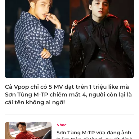
Cả Vpop chỉ có 5 MV đạt trên 1 triệu like mà
Sơn Tùng M-TP chiếm mất 4, người còn lại là
cái tên không ai ngờ!
Nhạc
Sơn Tùng M-TP vừa đăng ảnh