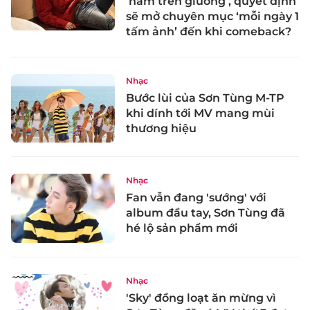
‘nằm trên giường’, quyết định
sẽ mở chuyên mục ‘mỗi ngày 1
tấm ảnh’ đến khi comeback?
Nhạc
Bước lùi của Sơn Tùng M-TP
khi dính tới MV mang mùi
thương hiệu
Nhạc
Fan vẫn đang 'sướng' với
album đầu tay, Sơn Tùng đã
hé lộ sản phẩm mới
Nhạc
'Sky' đồng loạt ăn mừng vì