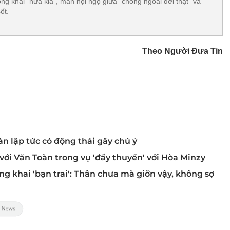
ng khai "nửa kia", màn hội ngộ giữa "chồng ngoài đời thật" và
ốt.
Theo Người Đưa Tin
àn lập tức có động thái gây chú ý
 với Văn Toàn trong vụ 'đẩy thuyền' với Hòa Minzy
g khai 'bạn trai': Thân chưa mà giỡn vậy, không sợ