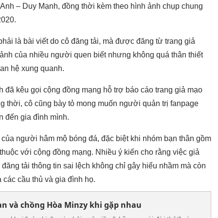
Anh – Duy Mạnh, đồng thời kèm theo hình ảnh chụp chung
2020.
hải là bài viết do cô đăng tải
, mà được đăng từ trang giả
ảnh của nhiều người quen biết nhưng không quá thân thiết
quan hệ xung quanh.
nh đã kêu gọi cộng đồng mạng hỗ trợ
báo cáo trang giả mạo
Đồng thời, cô cũng bày tỏ mong muốn người quản trị fanpage
n đến gia đình mình.
n của người hâm mộ bóng đá, đặc biệt khi nhóm bạn thân gồm
uộc với cộng đồng mạng. Nhiều ý kiến cho rằng việc giả
 đăng tải thông tin sai lệch không chỉ gây hiểu nhầm mà còn
 các cầu thủ và gia đình họ.
àn và chồng Hòa Minzy khi gặp nhau