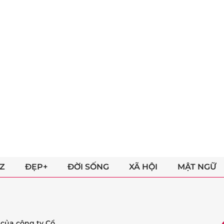
Z
ĐẸP+
ĐỜI SỐNG
XÃ HỘI
MẬT NGỮ
ẻ của công ty Cổ