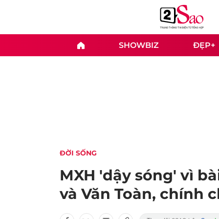
SHOWBIZ
ĐẸP+
ĐỜI SỐNG
MXH 'dậy sóng' vì b
và Văn Toàn, chính c