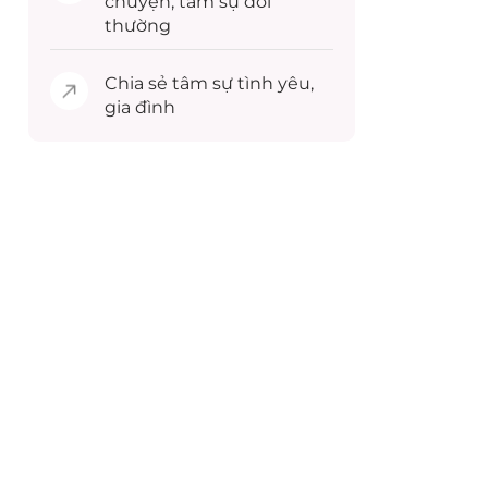
chuyện,
tâm sự
đời
thường
Chia sẻ
tâm sự
tình yêu,
gia đình