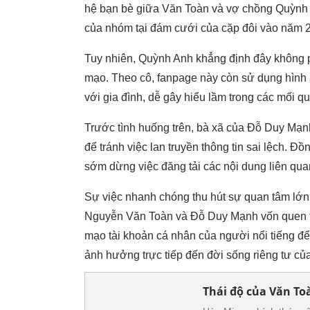
hệ bạn bè giữa Văn Toàn và vợ chồng Quỳnh 
của nhóm tại đám cưới của cặp đôi vào năm 
Tuy nhiên, Quỳnh Anh khẳng định đây
không p
mạo. Theo cô, fanpage này còn sử dụng hình 
với gia đình, dễ gây hiểu lầm trong các mối 
Trước tình huống trên, bà xã của Đỗ Duy Mạ
để tránh việc lan truyền thông tin sai lệch. 
sớm dừng việc đăng tải các nội dung liên qua
Sự việc nhanh chóng thu hút sự quan tâm lớ
Nguyễn Văn Toàn và Đỗ Duy Mạnh vốn quen th
mạo tài khoản cá nhân của người nổi tiếng để
ảnh hưởng trực tiếp đến đời sống riêng tư của
Thái độ của Văn To