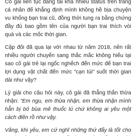
Cô gái liên tục đăng tải khá nhiều status trên trang
cá nhân để khẳng định mình không hề bịa chuyện
vu khống bạn trai cũ, đồng thời tung ra bằng chứng
đầy đủ bao gồm tên của người bạn trai thích vòi
quà và các mốc thời gian.
Cặp đôi đã qua lại với nhau từ năm 2018, nên rất
nhiều người chuyển sang thắc mắc không hiểu tại
sao cô gái trẻ lại ngốc nghếch đến mức để bạn trai
lợi dụng vật chất đến mức "cạn túi" suốt thời gian
dài như vậy?
Lý giải cho câu hỏi này, cô gái đã thẳng thắn thừa
nhận:
"Em ngu, em thừa nhận, em thừa nhận mình
hẳn bị bỏ bùa mê thuốc lú chứ không ai yêu một
cách điên rồ như vậy.
Vâng, khi yêu, em cứ nghĩ những thứ đấy là tốt cho