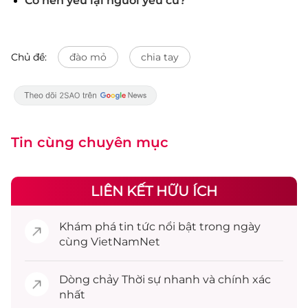
Có nên yêu lại người yêu cũ?
Chủ đề:
đào mỏ
chia tay
Tin cùng chuyên mục
LIÊN KẾT HỮU ÍCH
Khám phá
tin tức
nổi bật trong ngày
cùng VietNamNet
Dòng chảy
Thời sự
nhanh và chính xác
nhất