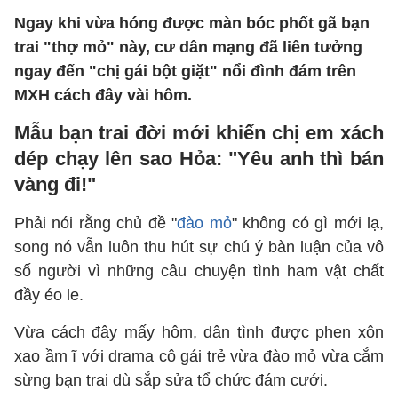
Ngay khi vừa hóng được màn bóc phốt gã bạn
trai "thợ mỏ" này, cư dân mạng đã liên tưởng
ngay đến "chị gái bột giặt" nổi đình đám trên
MXH cách đây vài hôm.
Mẫu bạn trai đời mới khiến chị em xách
dép chạy lên sao Hỏa: "Yêu anh thì bán
vàng đi!"
Phải nói rằng chủ đề "
đào mỏ
" không có gì mới lạ,
song nó vẫn luôn thu hút sự chú ý bàn luận của vô
số người vì những câu chuyện tình ham vật chất
đầy éo le.
Vừa cách đây mấy hôm, dân tình được phen xôn
xao ầm ĩ với drama cô gái trẻ vừa đào mỏ vừa cắm
sừng bạn trai dù sắp sửa tổ chức đám cưới.