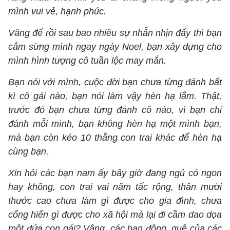
mình vui vẻ, hạnh phúc.
Vâng để rồi sau bao nhiêu sự nhẫn nhịn đấy thì bạn
cắm sừng mình ngay ngày Noel, bạn xây dựng cho
mình hình tượng cô tuần lộc may mắn.
Bạn nói với mình, cuộc đời bạn chưa từng đánh bất
kì cô gái nào, bạn nói làm vậy hèn hạ lắm. Thật,
trước đó bạn chưa từng đánh cô nào, vì bạn chỉ
đánh mỗi mình, bạn không hèn hạ một mình bạn,
mà bạn còn kéo 10 thằng con trai khác để hèn hạ
cùng bạn.
Xin hỏi các bạn nam ấy bây giờ đang ngủ có ngon
hay không, con trai vai năm tấc rộng, thân mười
thước cao chưa làm gì được cho gia đình, chưa
cống hiến gì được cho xã hội mà lại đi cầm dao dọa
một đứa con gái? Vâng, các bạn đông, quê của các