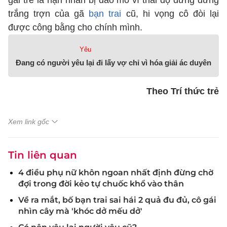
gái trẻ là nạn nhân bị đào mỏ vì thái độ dửng dưng
trắng trợn của gã
bạn trai
cũ, hi vọng cô đòi lại
được công bằng cho chính mình.
Yêu
Đang có người yêu lại đi lấy vợ chỉ vì hóa giải ác duyên
Theo Trí thức trẻ
Xem link gốc
Tin liên quan
4 điều phụ nữ khôn ngoan nhất định đừng chờ
đợi trong đời kẻo tự chuốc khổ vào thân
Về ra mắt, bố bạn trai sai hái 2 quả đu đủ, cô gái
nhìn cây mà 'khóc dở mếu dở'