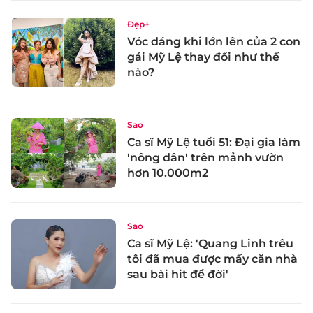
Đẹp+
Vóc dáng khi lớn lên của 2 con
gái Mỹ Lệ thay đổi như thế
nào?
Sao
Ca sĩ Mỹ Lệ tuổi 51: Đại gia làm
'nông dân' trên mảnh vườn
hơn 10.000m2
Sao
Ca sĩ Mỹ Lệ: 'Quang Linh trêu
tôi đã mua được mấy căn nhà
sau bài hit để đời'