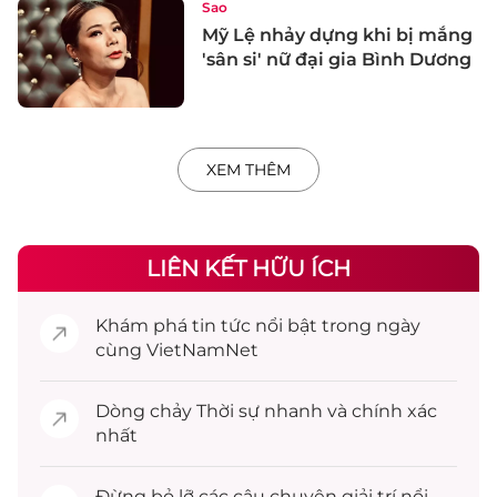
Sao
Mỹ Lệ nhảy dựng khi bị mắng
'sân si' nữ đại gia Bình Dương
XEM THÊM
LIÊN KẾT HỮU ÍCH
Khám phá
tin tức
nổi bật trong ngày
cùng VietNamNet
Dòng chảy
Thời sự
nhanh và chính xác
nhất
Đừng bỏ lỡ các câu chuyện
giải trí
nổi