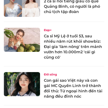
2 ca sĩ nổi tiếng giàu có quê
Quảng Bình, có người là phó
chủ tịch tập đoàn
Đẹp+
Ca sĩ Mỹ Lệ ở tuổi 53, sau
nhiều năm rút khỏi showbiz:
Đại gia 'làm nông' trên mảnh
vườn hơn 10.000m2 'cái gì
cũng có'
Đời sống
Con gái sao Việt này và con
gái MC Quyền Linh trở thành
đối thủ: Từ ngoại hình đến tài
năng đều đỉnh nóc