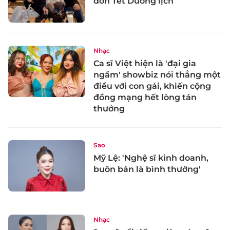
đón Tết Dương lịch
Nhạc
Ca sĩ Việt hiện là 'đại gia
ngầm' showbiz nói thẳng một
điều với con gái, khiến cộng
đồng mạng hết lòng tán
thưởng
Sao
Mỹ Lệ: 'Nghệ sĩ kinh doanh,
buôn bán là bình thường'
Nhạc