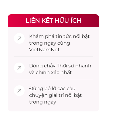
LIÊN KẾT HỮU ÍCH
Khám phá
tin tức
nổi bật
trong ngày cùng
VietNamNet
Dòng chảy
Thời sự
nhanh
và chính xác nhất
Đừng bỏ lỡ các câu
chuyện
giải trí
nổi bật
trong ngày