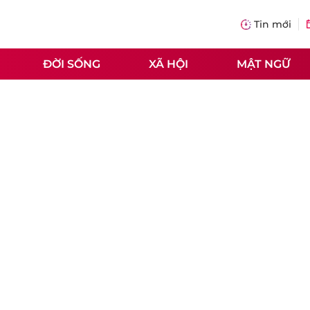
Tin mới
ĐỜI SỐNG
XÃ HỘI
MẬT NGỮ