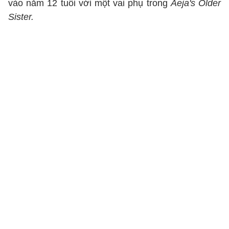
vào năm 12 tuổi với một vai phụ trong
Aeja's Older
Sister.