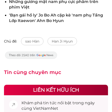
Những gương mặt nam phụ cực phẩm trên
phim Việt
'Bạn gái hồ ly' Jo Bo Ah cặp kè 'nam phụ Tầng
Lớp Itaewon' Ahn Bo Hyun
Chủ đề:
sao Hàn
Han Ji Hyun
Tin cùng chuyên mục
LIÊN KẾT HỮU ÍCH
Khám phá
tin tức
nổi bật trong ngày
cùng VietNamNet