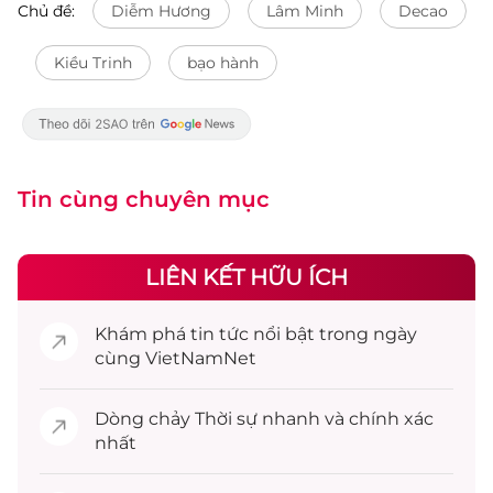
Chủ đề:
Diễm Hương
Lâm Minh
Decao
Kiều Trinh
bạo hành
Tin cùng chuyên mục
LIÊN KẾT HỮU ÍCH
Khám phá
tin tức
nổi bật trong ngày
cùng VietNamNet
Dòng chảy
Thời sự
nhanh và chính xác
nhất