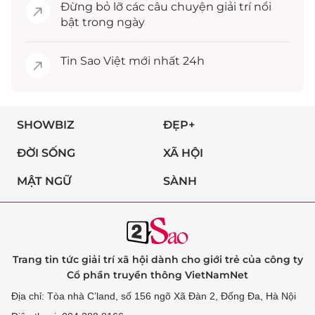
Đừng bỏ lỡ các câu chuyện
giải trí
nổi
bật trong ngày
Tin
Sao Việt
mới nhất 24h
SHOWBIZ
ĐẸP+
ĐỜI SỐNG
XÃ HỘI
MẬT NGỮ
SÀNH
Trang tin tức giải trí xã hội dành cho giới trẻ của công ty
Cổ phần truyền thông VietNamNet
Địa chỉ: Tòa nhà C’land, số 156 ngõ Xã Đàn 2, Đống Đa, Hà Nội