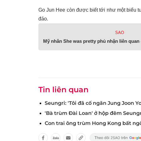
Go Jun Hee còn được biết tới như một biểu t
đáo.
SAO
Mỹ nhân She was pretty phủ nhận liên quan 
Tin liên quan
Seungri: 'Tôi đã cố ngăn Jung Joon Y
'Bà trùm Đài Loan' ở hộp đêm Seungri 
Con trai ông trùm Hong Kong bất ngờ