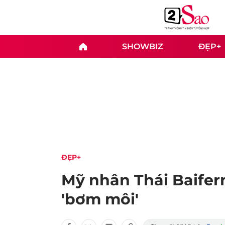
SHOWBIZ
ĐẸP+
ĐẸP+
Mỹ nhân Thái Baifer
'bơm môi'