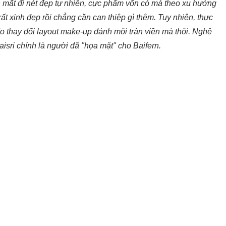
mất đi nét đẹp tự nhiên, cực phẩm vốn có mà theo xu hướng
rất xinh đẹp rồi chẳng cần can thiệp gì thêm. Tuy nhiên, thực
o thay đổi layout make-up đánh môi tràn viền mà thôi. Nghệ
isri chính là người đã "họa mặt" cho Baifern.