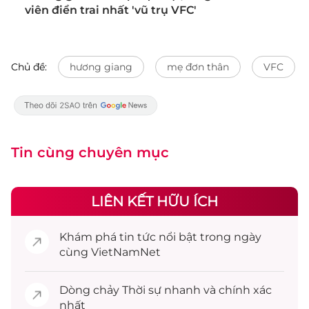
viên điển trai nhất 'vũ trụ VFC'
Chủ đề:
hương giang
mẹ đơn thân
VFC
Tin cùng chuyên mục
LIÊN KẾT HỮU ÍCH
Khám phá
tin tức
nổi bật trong ngày
cùng VietNamNet
Dòng chảy
Thời sự
nhanh và chính xác
nhất