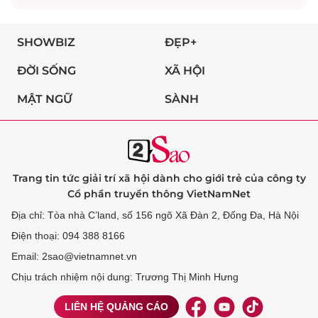
SHOWBIZ
ĐẸP+
ĐỜI SỐNG
XÃ HỘI
MẬT NGỮ
SÀNH
Trang tin tức giải trí xã hội dành cho giới trẻ của công ty
Cổ phần truyền thông VietNamNet
Địa chỉ: Tòa nhà C’land, số 156 ngõ Xã Đàn 2, Đống Đa, Hà Nội
Điện thoại: 094 388 8166
Email: 2sao@vietnamnet.vn
Chịu trách nhiệm nội dung: Trương Thị Minh Hưng
LIÊN HỆ QUẢNG CÁO