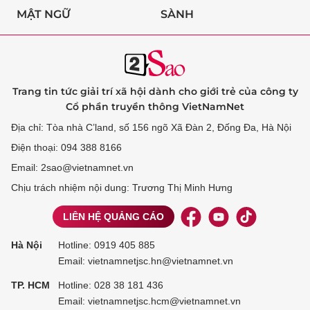
MẬT NGỮ
SÀNH
Trang tin tức giải trí xã hội dành cho giới trẻ của công ty
Cổ phần truyền thông VietNamNet
Địa chỉ: Tòa nhà C’land, số 156 ngõ Xã Đàn 2, Đống Đa, Hà Nội
Điện thoại: 094 388 8166
Email: 2sao@vietnamnet.vn
Chịu trách nhiệm nội dung: Trương Thị Minh Hưng
LIÊN HỆ QUẢNG CÁO
Hà Nội
Hotline:
0919 405 885
Email: vietnamnetjsc.hn@vietnamnet.vn
TP. HCM
Hotline:
028 38 181 436
Email: vietnamnetjsc.hcm@vietnamnet.vn