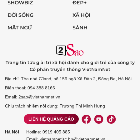
SHOWBIZ
ĐẸP+
ĐỜI SỐNG
XÃ HỘI
MẬT NGỮ
SÀNH
Trang tin tức giải trí xã hội dành cho giới trẻ của công ty
Cổ phần truyền thông VietNamNet
Địa chỉ: Tòa nhà C’land, số 156 ngõ Xã Đàn 2, Đống Đa, Hà Nội
Điện thoại: 094 388 8166
Email: 2sao@vietnamnet.vn
Chịu trách nhiệm nội dung: Trương Thị Minh Hưng
LIÊN HỆ QUẢNG CÁO
Hà Nội
Hotline:
0919 405 885
Email: vietnamnetjsc.hn@vietnamnet.vn