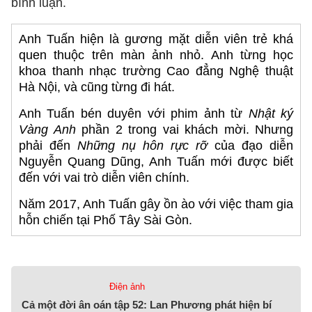
bình luận.
Anh Tuấn hiện là gương mặt diễn viên trẻ khá
quen thuộc trên màn ảnh nhỏ. Anh từng học
khoa thanh nhạc trường Cao đẳng Nghệ thuật
Hà Nội, và cũng từng đi hát.
Anh Tuấn bén duyên với phim ảnh từ
Nhật ký
Vàng Anh
phần 2 trong vai khách mời. Nhưng
phải đến
Những nụ hôn rực rỡ
của đạo diễn
Nguyễn Quang Dũng, Anh Tuấn mới được biết
đến với vai trò diễn viên chính.
Năm 2017, Anh Tuấn gây ồn ào với việc tham gia
hỗn chiến tại Phố Tây Sài Gòn.
Điện ảnh
Cả một đời ân oán tập 52: Lan Phương phát hiện bí