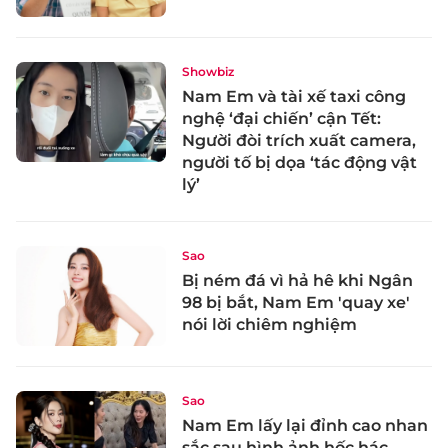
Showbiz
Nam Em và tài xế taxi công
nghệ ‘đại chiến’ cận Tết:
Người đòi trích xuất camera,
người tố bị dọa ‘tác động vật
lý’
Sao
Bị ném đá vì hả hê khi Ngân
98 bị bắt, Nam Em 'quay xe'
nói lời chiêm nghiệm
Sao
Nam Em lấy lại đỉnh cao nhan
sắc sau hình ảnh hốc hác,