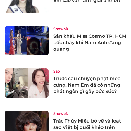
Em sao vẫn 'ẵm' giải á khôi?
Showbiz
Sân khấu Miss Cosmo TP. HCM
bốc cháy khi Nam Anh đăng
quang
Sao
Trước câu chuyện phạt mèo
cưng, Nam Em đã có những
phát ngôn gì gây bức xúc?
Showbiz
Trác Thúy Miêu bỏ về và loạt
sao Việt bị đuổi khéo trên