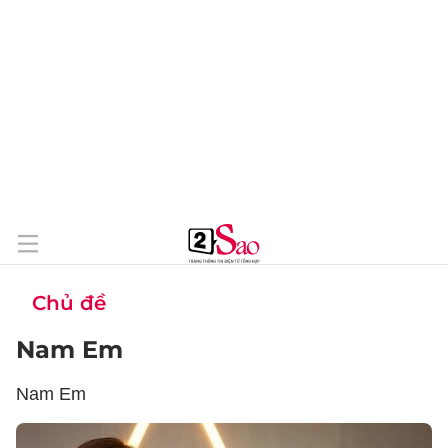
Chủ đề
Nam Em
Nam Em