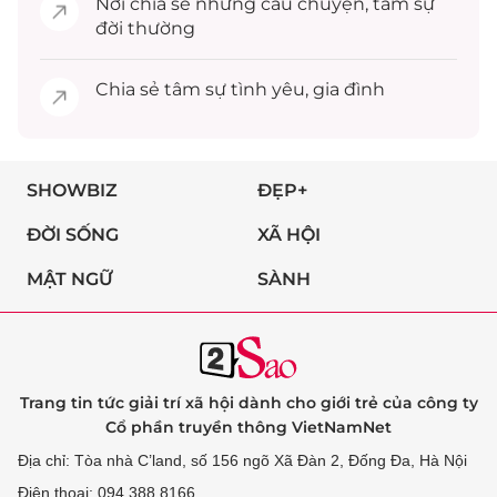
Nơi chia sẻ những câu chuyện,
tâm sự
đời thường
Chia sẻ
tâm sự
tình yêu, gia đình
SHOWBIZ
ĐẸP+
ĐỜI SỐNG
XÃ HỘI
MẬT NGỮ
SÀNH
Trang tin tức giải trí xã hội dành cho giới trẻ của công ty
Cổ phần truyền thông VietNamNet
Địa chỉ: Tòa nhà C’land, số 156 ngõ Xã Đàn 2, Đống Đa, Hà Nội
Điện thoại: 094 388 8166