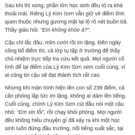
Sau khi thi xong, phần lớn học sinh đều tỏ ra khá
thoải mái. Riêng Lý Kim Sơn vẫn giữ vẻ điềm tĩnh
quen thuộc nhưng gương mặt lại lộ rõ nét buồn bã.
Thầy giáo hỏi
: “Em không khỏe à?”.
Cậu chỉ lắc đầu, mỉm cười rồi im lặng. Đến ngày
công bố điểm thi, cả lớp tụ tập ở trường để thầy
chủ nhiệm trực tiếp tra cứu kết quả. Mọi người cố
tình để lại điểm của Lý Kim Sơn xem cuối cùng, vì
ai cũng tin cậu sẽ đạt thành tích rất cao.
Nhưng khi màn hình hiện lên con số 239 điểm, cả
căn phòng lập tức im lặng, không ai dám lên tiếng.
Cuối cùng, chính Lý Kim Sơn cúi đầu nói một câu
nhỏ:
“Em xin lỗi”,
rồi chạy khỏi phòng. Mọi người
đều không hiểu chuyện gì đã xảy ra khi một học
sinh luôn đứng đầu trường, nổi tiếng xuất sắc, tại