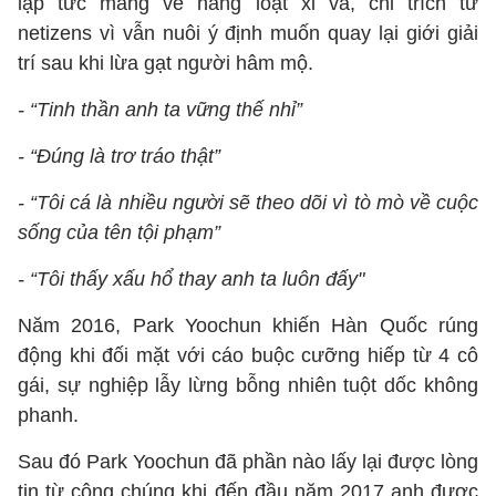
lập tức mang về hàng loạt xỉ vả, chỉ trích từ
netizens vì vẫn nuôi ý định muốn quay lại giới giải
trí sau khi lừa gạt người hâm mộ.
- “Tinh thần anh ta vững thế nhỉ”
- “Đúng là trơ tráo thật”
- “Tôi cá là nhiều người sẽ theo dõi vì tò mò về cuộc
sống của tên tội phạm”
- “Tôi thấy xấu hổ thay anh ta luôn đấy"
Năm 2016, Park Yoochun khiến Hàn Quốc rúng
động khi đối mặt với cáo buộc cưỡng hiếp từ 4 cô
gái, sự nghiệp lẫy lừng bỗng nhiên tuột dốc không
phanh.
Sau đó Park Yoochun đã phần nào lấy lại được lòng
tin từ công chúng khi đến đầu năm 2017 anh được