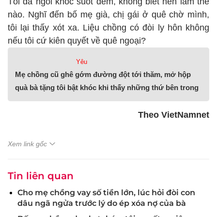
Tôi đã ngồi khóc suốt đêm, không biết nên làm thế
nào. Nghĩ đến bố mẹ già, chị gái ở quê chờ mình,
tôi lại thấy xót xa. Liệu chồng có đòi ly hôn không
nếu tôi cứ kiên quyết về quê ngoại?
Yêu
Mẹ chồng cũ ghê gớm đường đột tới thăm, mở hộp
quà bà tặng tôi bật khóc khi thấy những thứ bên trong
Theo VietNamnet
Xem link gốc
Tin liên quan
Cho mẹ chồng vay số tiền lớn, lúc hỏi đòi con
dâu ngã ngửa trước lý do ép xóa nợ của bà