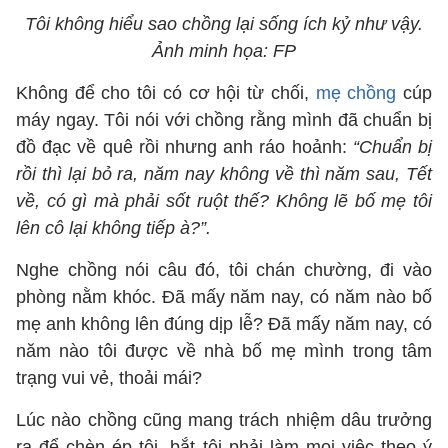
Tôi không hiểu sao chồng lại sống ích kỷ như vậy.
Ảnh minh họa: FP
Không để cho tôi có cơ hội từ chối,
mẹ chồng
cúp
máy ngay. Tôi nói với chồng rằng mình đã chuẩn bị
đồ đạc về quê rồi nhưng anh ráo hoảnh:
“Chuẩn bị
rồi thì lại bỏ ra, năm nay không về thì năm sau, Tết
về, có gì mà phải sốt ruột thế? Không lẽ bố mẹ tôi
lên cô lại không tiếp à?”.
Nghe chồng nói câu đó, tôi chán chường, đi vào
phòng nằm khóc. Đã mấy năm nay, có năm nào bố
mẹ anh không lên đúng dịp lễ? Đã mấy năm nay, có
năm nào tôi được về nhà bố mẹ mình trong tâm
trạng vui vẻ, thoải mái?
Lúc nào chồng cũng mang trách nhiệm dâu trưởng
ra để chèn ép tôi, bắt tôi phải làm mọi việc theo ý