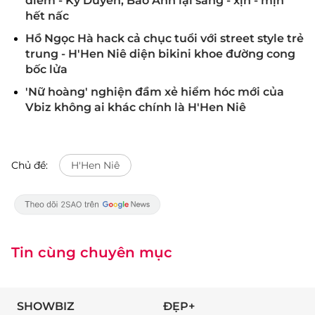
điểm - Kỳ Duyên, Bảo Anh lại sang - xịn - mịn
hết nấc
Hồ Ngọc Hà hack cả chục tuổi với street style trẻ
trung - H'Hen Niê diện bikini khoe đường cong
bốc lửa
'Nữ hoàng' nghiện đầm xẻ hiểm hóc mới của
Vbiz không ai khác chính là H'Hen Niê
Chủ đề:
H'Hen Niê
Tin cùng chuyên mục
SHOWBIZ
ĐẸP+