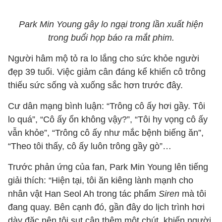
Park Min Young gây lo ngại trong lần xuất hiện
trong buổi họp báo ra mắt phim.
Người hâm mộ tỏ ra lo lắng cho sức khỏe người
đẹp 39 tuổi. Việc giảm cân đáng kể khiến cô trông
thiếu sức sống và xuống sắc hơn trước đây.
Cư dân mạng bình luận: “Trông cô ấy hơi gầy. Tôi
lo quá”, “Cô ấy ổn không vậy?”, “Tôi hy vọng cô ấy
vẫn khỏe”, “Trông cô ấy như mắc bệnh biếng ăn”,
“Theo tôi thấy, cô ấy luôn trông gầy gò”…
Trước phản ứng của fan, Park Min Young lên tiếng
giải thích: “Hiện tại, tôi ăn kiêng lành mạnh cho
nhân vật Han Seol Ah trong tác phẩm
Siren
mà tôi
đang quay. Bên cạnh đó, gần đây do lịch trình hơi
dày đặc nên tôi sụt cân thêm một chút, khiến người