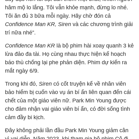
hâm mộ lo lắng. Tôi vẫn khỏe mạnh, đừng lo nhé.
Tôi ăn đủ 3 bữa mỗi ngày. Hãy chờ đón cả
Confidence Man KR, Siren
và các chương trình giải
trí nữa nhé”.
Confidence Man KR
là bộ phim hài xoay quanh 3 kẻ
lừa đảo đa tài. Họ cùng nhau thực hiện kế hoạch
báo thù chống lại phe phản diện. Phim dự kiến ra
mắt ngày 6/9.
Trong khi đó,
Siren
có cốt truyện kể về nhân viên
bảo hiểm bị cuốn vào vụ án bí ẩn liên quan đến cái
chết của một giáo viên nữ. Park Min Young được
cho đảm nhận vai giáo viên bí ẩn, có đời sống tình
cảm đầy bi kịch.
Đây không phải lần đầu Park Min Young giảm cân
vì vai diễn. Năm 2023, khi tham gia bộ phim Cô đi