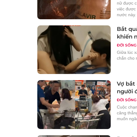
nữ được ch
việc được 
nước này.
Bắt qu
khiến 
ĐỜI SỐNG
Giữa lúc x
chắn cho n
Vợ bắt 
người 
ĐỜI SỐNG
Cuộc chạm
căng thẳng
muốn ngăn