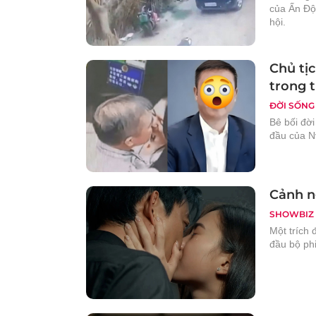
của Ấn Độ
hội.
Chủ tịc
trong 
ĐỜI SỐNG
Bê bối đờ
đầu của Nv
Cảnh ng
SHOWBIZ
Một trích 
đầu bộ ph