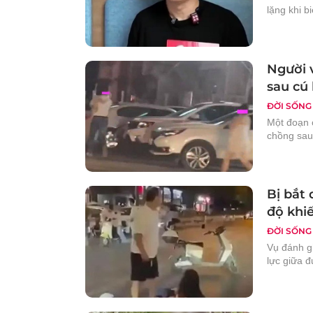
lặng khi b
Người 
sau cú
ĐỜI SỐNG
Một đoạn c
chồng sau 
Bị bắt 
độ khi
ĐỜI SỐNG
Vụ đánh g
lực giữa 