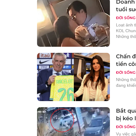
Doanh 
tuổi su
ĐỜI SỐNG
Loạt ảnh 
KOL Chung
Những thôn
Chấn đ
tiền c
ĐỜI SỐNG
Những thôn
đang khiế
Bắt qu
bị kéo
ĐỜI SỐNG
Vụ việc gâ