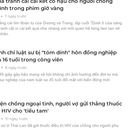
ả tranh cãi cái kết có hậu cho người chồng
tình trong phim giờ vàng
7 ngày trước
bằng cái ôm đoàn tụ của Dương và Trang, tập cuối "Dưới ô cửa sáng
ranh cãi vì cái kết quá nhẹ nhàng với mối quan hệ từng làm tan vỡ
nhân.
nh chỉ luật sư bị "tóm dính" hôn đồng nghiệp
 16 tuổi trong công viên
8 ngày trước
 39 giây gây bão mạng xã hội không chỉ ảnh hưởng đến đời tư mà
sự nghiệp của nam luật sư 45 tuổi đối mặt với biến động mới.
iện chồng ngoại tình, người vợ gửi thẳng thuốc
ị HIV cho 'tiểu tam'
10 ngày trước
vợ ở Thái Lan đã gửi thuốc điều trị HIV của chồng cho người phụ