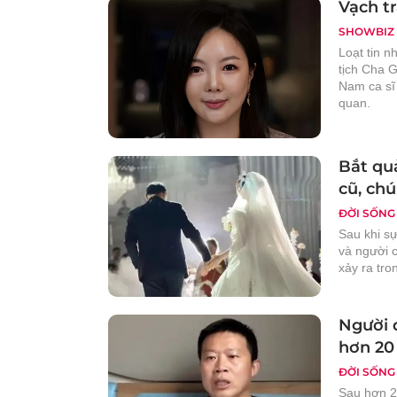
Vạch t
SHOWBIZ
Loạt tin 
tịch Cha 
Nam ca sĩ
quan.
Bắt qu
cũ, chú
ĐỜI SỐNG
Sau khi sự
và người c
xảy ra tro
Người 
hơn 20
ĐỜI SỐNG
Sau hơn 2