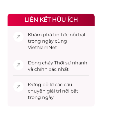
LIÊN KẾT HỮU ÍCH
Khám phá
tin tức
nổi bật
trong ngày cùng
VietNamNet
Dòng chảy
Thời sự
nhanh
và chính xác nhất
Đừng bỏ lỡ các câu
chuyện
giải trí
nổi bật
trong ngày