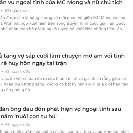
rần vụ ngoại tình của MC Mong và nữ chủ tịch
63 ngày trước
nhắn được cho là bằng chứng về mối quan hệ giữa MC Mong và chủ
Ga Won bất ngờ xuất hiện trên sóng truyền hình quốc gia Hàn Quốc.
 phủ nhận toàn bộ nội dung và tuyên bố khởi kiện những bên liên
ả tang vợ sắp cưới làm chuyện mờ ám với tình
 rể hủy hôn ngay tại trận
63 ngày trước
 việc đổ vỡ, cô dâu đã ra sức thanh minh và giải thích rằng giữa cô
ũ hoàn toàn trong sáng, không có bất kỳ hành vi đi quá giới hạn nào
ng căn phòng đó.
đàn ông đau đớn phát hiện vợ ngoại tình sau
 năm 'nuôi con tu hú'
66 ngày trước
0 năm nuôi dưỡng và chăm sóc hai con trai, ông Jiang Hongtao chết