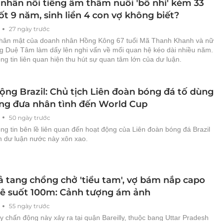
nhân nổi tiếng âm thầm nuôi 'bồ nhí' kém 33
ốt 9 năm, sinh liền 4 con vợ không biết?
27 ngày trước
thân mật của doanh nhân Hồng Kông 67 tuổi Mã Thanh Khanh và nữ
 Duệ Tâm làm dấy lên nghi vấn về mối quan hệ kéo dài nhiều năm.
g tin liên quan hiện thu hút sự quan tâm lớn của dư luận.
ộng Brazil: Chủ tịch Liên đoàn bóng đá tố dùng
ông đưa nhân tình đến World Cup
50 ngày trước
g tin bên lề liên quan đến hoạt động của Liên đoàn bóng đá Brazil
n dư luận nước này xôn xao.
ả tang chồng chở 'tiểu tam', vợ bám nắp capo
 lê suốt 100m: Cảnh tượng ám ảnh
55 ngày trước
y chấn động này xảy ra tại quận Bareilly, thuộc bang Uttar Pradesh