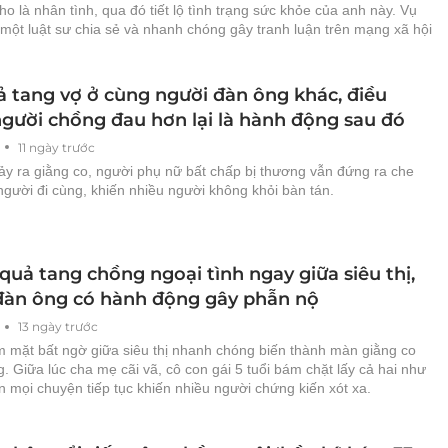
o là nhân tình, qua đó tiết lộ tình trạng sức khỏe của anh này. Vụ
một luật sư chia sẻ và nhanh chóng gây tranh luận trên mạng xã hội
ả tang vợ ở cùng người đàn ông khác, điều
người chồng đau hơn lại là hành động sau đó
11 ngày trước
ảy ra giằng co, người phụ nữ bất chấp bị thương vẫn đứng ra che
gười đi cùng, khiến nhiều người không khỏi bàn tán.
quả tang chồng ngoại tình ngay giữa siêu thị,
đàn ông có hành động gây phẫn nộ
13 ngày trước
 mặt bất ngờ giữa siêu thị nhanh chóng biến thành màn giằng co
. Giữa lúc cha mẹ cãi vã, cô con gái 5 tuổi bám chặt lấy cả hai như
 mọi chuyện tiếp tục khiến nhiều người chứng kiến xót xa.