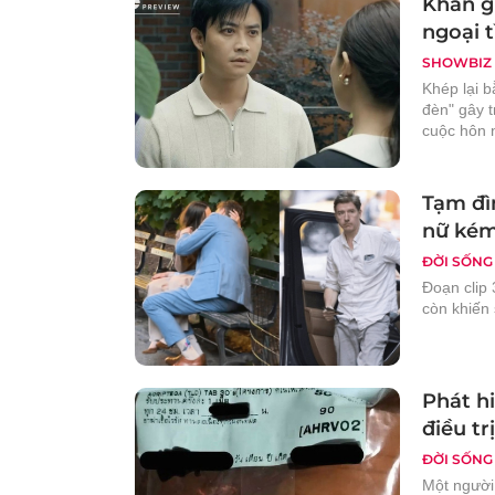
Khán gi
ngoại 
SHOWBIZ
Khép lại 
đèn" gây t
cuộc hôn 
Tạm đì
nữ kém
ĐỜI SỐNG
Đoạn clip
còn khiến 
Phát h
điều tr
ĐỜI SỐNG
Một người 