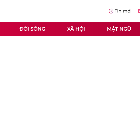
Tin mới
ĐỜI SỐNG
XÃ HỘI
MẬT NGỮ