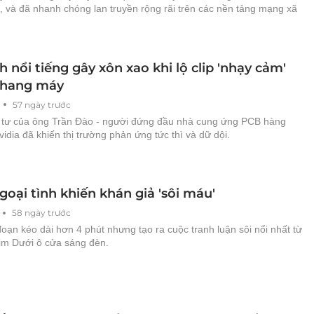
, và đã nhanh chóng lan truyền rộng rãi trên các nền tảng mạng xã
h nổi tiếng gây xôn xao khi lộ clip 'nhạy cảm'
thang máy
57 ngày trước
i tư của ông Trần Đào - người đứng đầu nhà cung ứng PCB hàng
idia đã khiến thị trường phản ứng tức thì và dữ dội.
oại tình khiến khán giả 'sôi máu'
58 ngày trước
đoạn kéo dài hơn 4 phút nhưng tạo ra cuộc tranh luận sôi nổi nhất từ
im Dưới ô cửa sáng đèn.