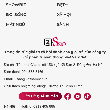
SHOWBIZ
ĐẸP+
ĐỜI SỐNG
XÃ HỘI
MẬT NGỮ
SÀNH
Trang tin tức giải trí xã hội dành cho giới trẻ của công ty
Cổ phần truyền thông VietNamNet
Địa chỉ: Tòa nhà C’land, số 156 ngõ Xã Đàn 2, Đống Đa, Hà Nội
Điện thoại: 094 388 8166
Email: 2sao@vietnamnet.vn
Chịu trách nhiệm nội dung: Trương Thị Minh Hưng
LIÊN HỆ QUẢNG CÁO
Hà Nội
Hotline:
0919 405 885