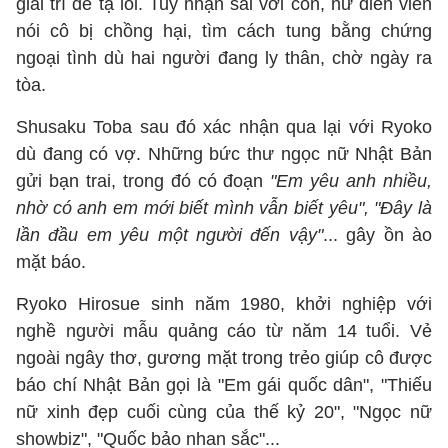
giải trí để tạ lỗi. Tuy nhận sai với con, nữ diễn viên
nói cô bị chồng hại, tìm cách tung bằng chứng
ngoại tình dù hai người đang ly thân, chờ ngày ra
tòa.
Shusaku Toba sau đó xác nhận qua lại với Ryoko
dù đang có vợ. Những bức thư ngọc nữ Nhật Bản
gửi bạn trai, trong đó có đoạn
"Em yêu anh nhiều,
nhờ có anh em mới biết mình vẫn biết yêu", "Đây là
lần đầu em yêu một người đến vậy"
... gây ồn ào
mặt báo.
Ryoko Hirosue sinh năm 1980, khởi nghiệp với
nghề người mẫu quảng cáo từ năm 14 tuổi. Vẻ
ngoài ngây thơ, gương mặt trong trẻo giúp cô được
báo chí Nhật Bản gọi là "Em gái quốc dân", "Thiếu
nữ xinh đẹp cuối cùng của thế kỷ 20", "Ngọc nữ
showbiz", "Quốc bảo nhan sắc"...