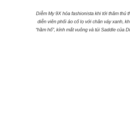
Diễm My 9X hóa fashionista khi tới thăm thú 
diễn viên phối áo cổ lọ với chân váy xanh, k
“hầm hố”, kính mắt vuông và túi Saddle của Di