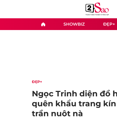
SHOWBIZ
ĐẸP+
ĐẸP+
Ngọc Trinh diện đồ 
quên khẩu trang kín
trần nuột nà