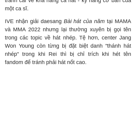
tranh cãi về khả năng ca hát - kỹ năng cơ bản của
một ca sĩ.
IVE nhận giải daesang
Bài hát của năm
tại MAMA
và MMA 2022 nhưng lại thường xuyên bị gọi tên
trong các topic về hát nhép. Tệ hơn, center Jang
Won Young còn từng bị đặt biệt danh "thánh hát
nhép" trong khi Rei thì bị chỉ trích khi hét tên
fandom để tránh phải hát nốt cao.