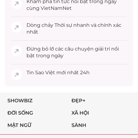
Khám phá
tin tức
nổi bật trong ngày
cùng VietNamNet
Dòng chảy
Thời sự
nhanh và chính xác
nhất
Đừng bỏ lỡ các câu chuyện
giải trí
nổi
bật trong ngày
Tin
Sao Việt
mới nhất 24h
SHOWBIZ
ĐẸP+
ĐỜI SỐNG
XÃ HỘI
MẬT NGỮ
SÀNH