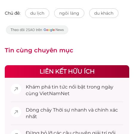
Chủ đề:
du lịch
ngôi làng
du khách
Tin cùng chuyên mục
LIÊN KẾT HỮU ÍCH
Khám phá
tin tức
nổi bật trong ngày
cùng VietNamNet
Dòng chảy
Thời sự
nhanh và chính xác
nhất
Đừng bỏ lỡ các câu chuyện
giải trí
nổi