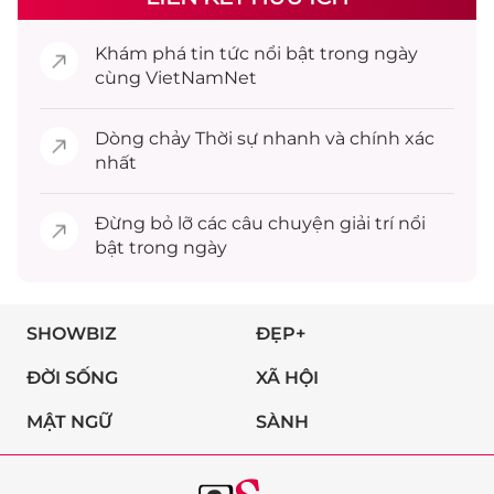
Khám phá
tin tức
nổi bật trong ngày
cùng VietNamNet
Dòng chảy
Thời sự
nhanh và chính xác
nhất
Đừng bỏ lỡ các câu chuyện
giải trí
nổi
bật trong ngày
SHOWBIZ
ĐẸP+
ĐỜI SỐNG
XÃ HỘI
MẬT NGỮ
SÀNH