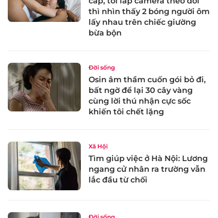
cắp, tôi lắp camera theo dõi
thì nhìn thấy 2 bóng người ôm
lấy nhau trên chiếc giường
bừa bộn
Đời sống
Osin âm thầm cuốn gói bỏ đi,
bất ngờ để lại 30 cây vàng
cùng lời thú nhận cực sốc
khiến tôi chết lặng
Xã Hội
Tìm giúp việc ở Hà Nội: Lương
ngang cử nhân ra trường vẫn
lắc đầu từ chối
Đời sống