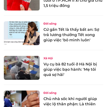
tuổi ở TP.HCM lì xì cho gia chủ
1,5 triệu đồng
Đời sống
Cứ gần Tết là thấy bất an: Sợ
trả lương thưởng Tết xong
giúp việc 'bỏ mình luôn'
Xã Hội
Vụ cụ bà 82 tuổi ở Hà Nội bị
giúp việc bạo hành: 'Mẹ tôi
quá sợ hãi'
Đời sống
Chủ nhà sốc khi người giúp
việc lộ thân phận: Là thiên