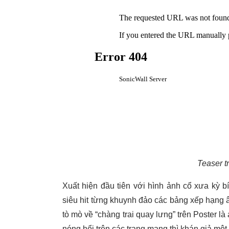
Teaser tr
Xuất hiện đầu tiên với hình ảnh cổ xưa kỳ b
siêu hit từng khuynh đảo các bảng xếp hạng 
tò mò về “chàng trai quay lưng” trên Poster là 
nóng hổi trên các trang mạng thì khán giả một 