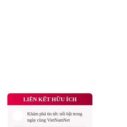
LIÊN KẾT HỮU ÍCH
Khám phá
tin tức
nổi bật trong
ngày cùng VietNamNet