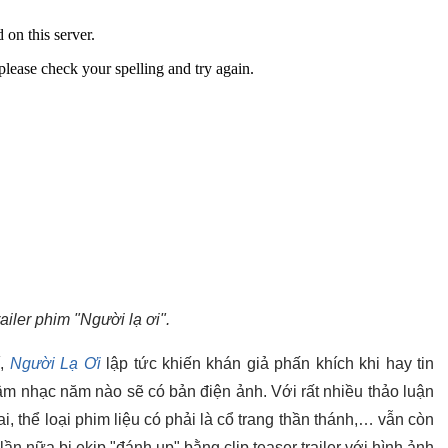
ailer phim "Người lạ ơi".
í,
Người Lạ Ơi
lập tức khiến khán giả phấn khích khi hay tin
âm nhạc năm nào sẽ có bản điện ảnh. Với rất nhiều thảo luận
ai, thể loại phim liệu có phải là cổ trang thần thánh,… vẫn còn
lần nữa bị ekip "đánh up" bằng clip teaser trailer với hình ảnh