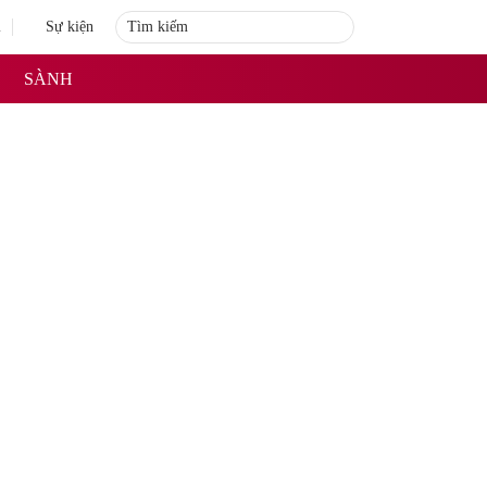
i
Sự kiện
SÀNH