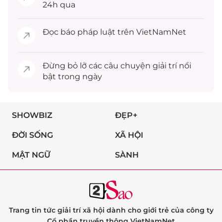
24h qua
Đọc
báo pháp luật
trên VietNamNet
Đừng bỏ lỡ các câu chuyện
giải trí
nổi
bật trong ngày
SHOWBIZ
ĐẸP+
ĐỜI SỐNG
XÃ HỘI
MẬT NGỮ
SÀNH
Trang tin tức giải trí xã hội dành cho giới trẻ của công ty
Cổ phần truyền thông VietNamNet