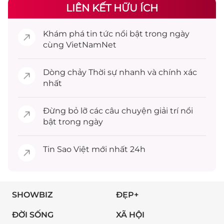
LIÊN KẾT HỮU ÍCH
Khám phá
tin tức
nổi bật trong ngày
cùng VietNamNet
Dòng chảy
Thời sự
nhanh và chính xác
nhất
Đừng bỏ lỡ các câu chuyện
giải trí
nổi
bật trong ngày
Tin
Sao Việt
mới nhất 24h
SHOWBIZ
ĐẸP+
ĐỜI SỐNG
XÃ HỘI