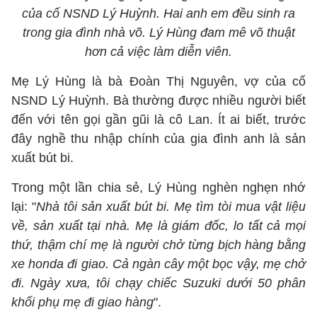
của cố NSND Lý Huỳnh. Hai anh em đều sinh ra
trong gia đình nhà võ. Lý Hùng đam mê võ thuật
hơn cả việc làm diễn viên.
Mẹ Lý Hùng là bà Đoàn Thị Nguyên, vợ của cố
NSND Lý Huỳnh. Bà thường được nhiều người biết
đến với tên gọi gần gũi là cô Lan. Ít ai biết, trước
đây nghề thu nhập chính của gia đình anh là sản
xuất bút bi.
Trong một lần chia sẻ, Lý Hùng nghèn nghẹn nhớ
lại: "
Nhà tôi sản xuất bút bi. Mẹ tìm tòi mua vật liệu
về, sản xuất tại nhà. Mẹ là giám đốc, lo tất cả mọi
thứ, thậm chí mẹ là người chở từng bịch hàng bằng
xe honda đi giao. Cả ngàn cây một bọc vậy, mẹ chở
đi. Ngày xưa, tôi chạy chiếc Suzuki dưới 50 phân
khối phụ mẹ đi giao hàng
".