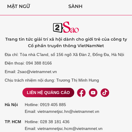
MẬT NGỮ
SÀNH
Trang tin tức giải trí xã hội dành cho giới trẻ của công ty
Cổ phần truyền thông VietNamNet
Địa chỉ: Tòa nhà C’land, số 156 ngõ Xã Đàn 2, Đống Đa, Hà Nội
Điện thoại: 094 388 8166
Email: 2sao@vietnamnet.vn
Chịu trách nhiệm nội dung: Trương Thị Minh Hưng
LIÊN HỆ QUẢNG CÁO
Hà Nội
Hotline:
0919 405 885
Email: vietnamnetjsc.hn@vietnamnet.vn
TP. HCM
Hotline:
028 38 181 436
Email: vietnamnetjsc.hcm@vietnamnet.vn