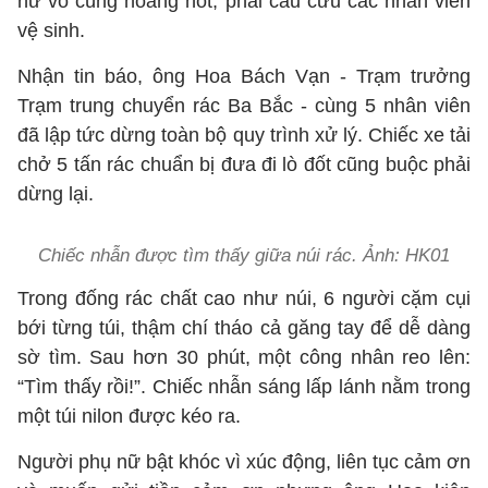
nữ vô cùng hoảng hốt, phải cầu cứu các nhân viên
vệ sinh.
Nhận tin báo, ông Hoa Bách Vạn - Trạm trưởng
Trạm trung chuyển rác Ba Bắc - cùng 5 nhân viên
đã lập tức dừng toàn bộ quy trình xử lý. Chiếc xe tải
chở 5 tấn rác chuẩn bị đưa đi lò đốt cũng buộc phải
dừng lại.
Chiếc nhẫn được tìm thấy giữa núi rác. Ảnh: HK01
Trong đống rác chất cao như núi, 6 người cặm cụi
bới từng túi, thậm chí tháo cả găng tay để dễ dàng
sờ tìm. Sau hơn 30 phút, một công nhân reo lên:
“Tìm thấy rồi!”. Chiếc nhẫn sáng lấp lánh nằm trong
một túi nilon được kéo ra.
Người phụ nữ bật khóc vì xúc động, liên tục cảm ơn