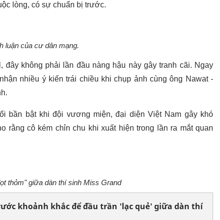
ộc lòng, có sự chuẩn bị trước.
nh luận của cư dân mạng.
l, đây không phải lần đầu nàng hậu này gây tranh cãi. Ngay
nhận nhiều ý kiến trái chiều khi chụp ảnh cùng ông Nawat -
nh.
ổi bần bật khi đội vương miện, đại diện Việt Nam gây khó
ho rằng cô kém chỉn chu khi xuất hiện trong lần ra mắt quan
lọt thỏm" giữa dàn thí sinh Miss Grand
rước khoảnh khắc để đầu trần 'lạc quẻ' giữa dàn thí