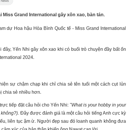
i Miss Grand International gây xôn xao, bàn tán.
m dự Hoa hậu Hòa Bình Quốc tế - Miss Grand International
đây, Yến Nhi gây xôn xao khi có buổi trò chuyện đầy bất ổn
ernational 2024.
hiện sự chậm chạp khi chỉ chia sẻ tên tuổi một cách cụt lủn
 chia sẻ nhiều hơn.
trực tiếp đặt câu hỏi cho Yến Nhi:
"What is your hobby in your
ì không?).
Đây được đánh giá là một câu hỏi tiếng Anh cực kỳ
u, liên tục ậm ừ. Người đẹp sau đó loanh quanh không đưa
 về cảm xúc của bản thân khiến ông Nawat cạn lời.