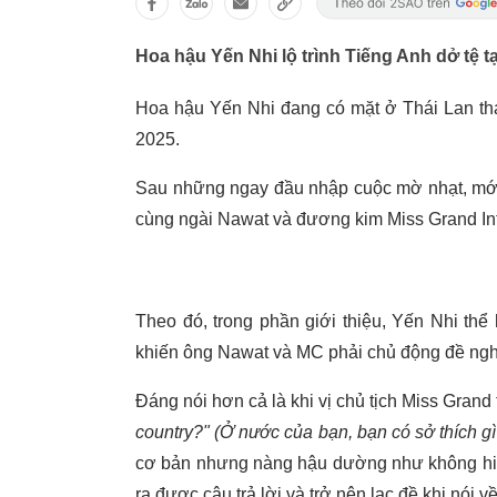
Hoa hậu Yến Nhi lộ trình Tiếng Anh dở tệ tạ
Hoa hậu Yến Nhi đang có mặt ở Thái Lan tha
2025.
Sau những ngay đầu nhập cuộc mờ nhạt, mới 
cùng ngài Nawat và đương kim Miss Grand Int
Theo đó, trong phần giới thiệu, Yến Nhi thể 
khiến ông Nawat và MC phải chủ động đề nghị
Đáng nói hơn cả là khi vị chủ tịch Miss Grand 
country?"
(Ở nước của bạn, bạn có sở thích g
cơ bản nhưng nàng hậu dường như không hiể
ra được câu trả lời và trở nên lạc đề khi nói