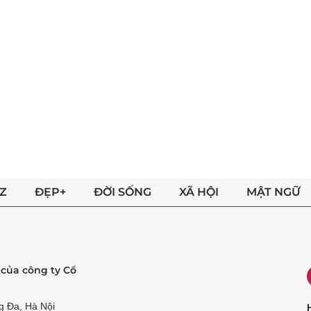
Z
ĐẸP+
ĐỜI SỐNG
XÃ HỘI
MẬT NGỮ
ẻ của công ty Cổ
g Đa, Hà Nội