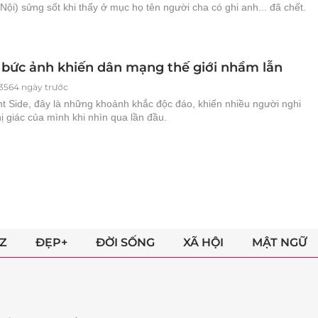
 Nội) sửng sốt khi thấy ở mục họ tên người cha có ghi anh... đã chết.
bức ảnh khiến dân mạng thế giới nhầm lẫn
3564 ngày trước
ht Side, đây là những khoảnh khắc độc đáo, khiến nhiều người nghi
ị giác của mình khi nhìn qua lần đầu.
Z
ĐẸP+
ĐỜI SỐNG
XÃ HỘI
MẬT NGỮ