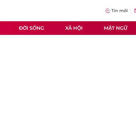
Tin mới
ĐỜI SỐNG
XÃ HỘI
MẬT NGỮ