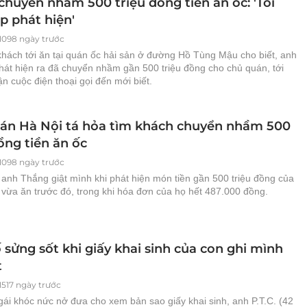
chuyển nhầm 500 triệu đồng tiền ăn ốc: 'Tôi
p phát hiện'
1098 ngày trước
khách tới ăn tại quán ốc hải sản ở đường Hồ Tùng Mậu cho biết, anh
hát hiện ra đã chuyển nhầm gần 500 triệu đồng cho chủ quán, tới
ận cuộc điện thoại gọi đến mới biết.
án Hà Nội tá hỏa tìm khách chuyển nhầm 500
ồng tiền ăn ốc
1098 ngày trước
anh Thắng giật mình khi phát hiện món tiền gần 500 triệu đồng của
 vừa ăn trước đó, trong khi hóa đơn của họ hết 487.000 đồng.
sửng sốt khi giấy khai sinh của con ghi mình
t
1517 ngày trước
ái khóc nức nở đưa cho xem bản sao giấy khai sinh, anh P.T.C. (42