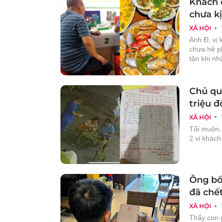
Khách 
chưa kị
XÃ HỘI
Anh Đ, vị 
chưa hề p
tận khi nh
Chủ qu
triệu đ
XÃ HỘI
Tối muộn, 
2 vị khách
Ông bố 
đã chế
XÃ HỘI
Thấy con g