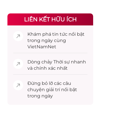
LIÊN KẾT HỮU ÍCH
Khám phá
tin tức
nổi bật
trong ngày cùng
VietNamNet
Dòng chảy
Thời sự
nhanh
và chính xác nhất
Đừng bỏ lỡ các câu
chuyện
giải trí
nổi bật
trong ngày