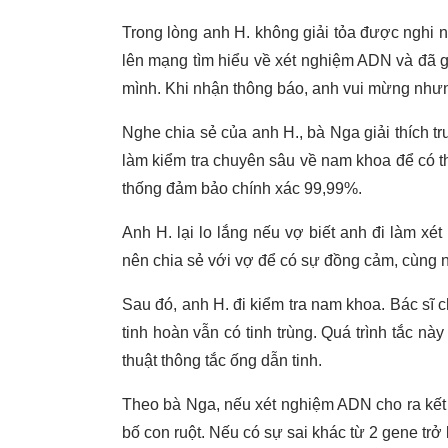
Trong lòng anh H. không giải tỏa được nghi n
lên mạng tìm hiểu về xét nghiệm ADN và đã g
mình. Khi nhận thông báo, anh vui mừng nhưng
Nghe chia sẻ của anh H., bà Nga giải thích t
làm kiểm tra chuyên sâu về nam khoa để có 
thống đảm bảo chính xác 99,99%.
Anh H. lại lo lắng nếu vợ biết anh đi làm xé
nên chia sẻ với vợ để có sự đồng cảm, cùng
Sau đó, anh H. đi kiểm tra nam khoa. Bác sĩ c
tinh hoàn vẫn có tinh trùng. Quá trình tắc nà
thuật thông tắc ống dẫn tinh.
Theo bà Nga, nếu xét nghiệm ADN cho ra kết
bố con ruột. Nếu có sự sai khác từ 2 gene trở l