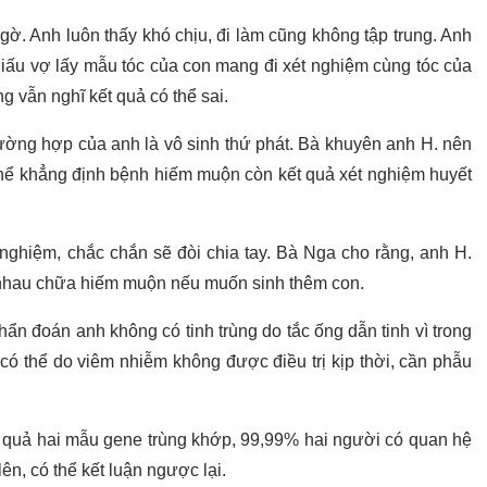
gờ. Anh luôn thấy khó chịu, đi làm cũng không tập trung. Anh
iấu vợ lấy mẫu tóc của con mang đi xét nghiệm cùng tóc của
 vẫn nghĩ kết quả có thể sai.
rường hợp của anh là vô sinh thứ phát. Bà khuyên anh H. nên
thể khẳng định bệnh hiếm muộn còn kết quả xét nghiệm huyết
t nghiệm, chắc chắn sẽ đòi chia tay. Bà Nga cho rằng, anh H.
 nhau chữa hiếm muộn nếu muốn sinh thêm con.
hẩn đoán anh không có tinh trùng do tắc ống dẫn tinh vì trong
y có thể do viêm nhiễm không được điều trị kịp thời, cần phẫu
 quả hai mẫu gene trùng khớp, 99,99% hai người có quan hệ
ên, có thể kết luận ngược lại.