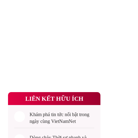
LIÊN KẾT HỮU ÍCH
Khám phá
tin tức
nổi bật trong
ngày cùng VietNamNet
Dòng chảy
Thời sự
nhanh và