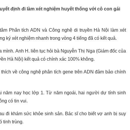
uyết định đi làm xét nghiệm huyết thống với cô con gái
 tâm Phân tích ADN và Công nghệ di truyền Hà Nội làm xét
ng ký xét nghiệm nhanh trong vòng 4 tiếng đã có kết quả.
a mình. Anh H. liên tục hỏi bà Nguyễn Thị Nga (Giám đốc của
yền Hà Nội) kết quả có chính xác 100% không.
 thích về công nghệ phân tích gene trên ADN đảm bảo chính
ái năm nay học lớp 1. Từ năm ngoái, hai người dự tính sinh
ng có tin vui.
u đi khám sức khỏe sinh sản. Bác sĩ cho biết vợ anh bị suy
 tinh trùng.