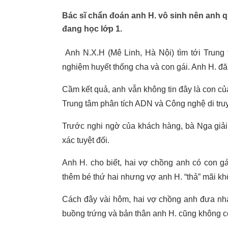
Bác sĩ chẩn đoán anh H. vô sinh nên anh q
đang học lớp 1.
Anh N.X.H (Mê Linh, Hà Nội) tìm tới Trung
nghiệm huyết thống cha và con gái. Anh H. đă
Cầm kết quả, anh vẫn không tin đây là con củ
Trung tâm phân tích ADN và Công nghệ di tru
Trước nghi ngờ của khách hàng, bà Nga giải
xác tuyệt đối.
Anh H. cho biết, hai vợ chồng anh có con g
thêm bé thứ hai nhưng vợ anh H. “thả” mãi khô
Cách đây vài hôm, hai vợ chồng anh đưa nha
buồng trứng và bản thân anh H. cũng không có