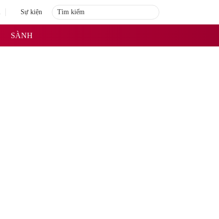
i
Sự kiện
SÀNH