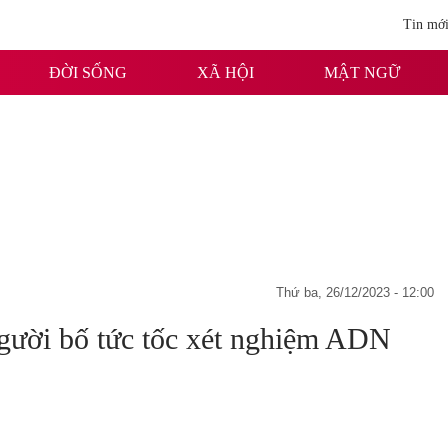
Tin mớ
ĐỜI SỐNG
XÃ HỘI
MẬT NGỮ
thứ ba, 26/12/2023 - 12:00
gười bố tức tốc xét nghiệm ADN